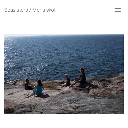
Seasisters / Merisiskot
N
A
V
I
G
O
I
N
T
I
P
Ä
Ä
L
L
E
/
P
O
I
S