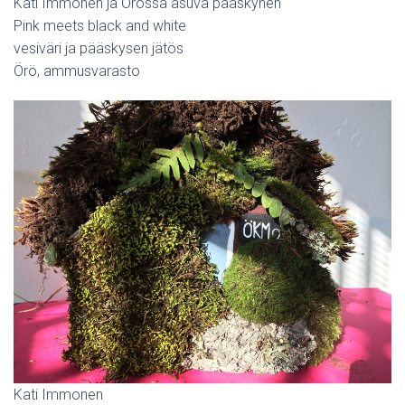
Kati Immonen ja Örössä asuva pääskynen
Pink meets black and white
vesiväri ja pääskysen jätös
Örö, ammusvarasto
Kati Immonen