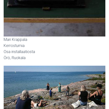
Mari Krappala
Kerrostumia
Osa installaatiosta
Örö, Ruokala